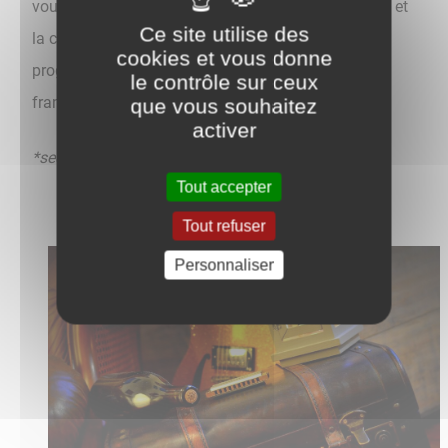
vous musicaux autour de trois axes ; le blues, le vin et
Ce site utilise des
la convivialité. Lors de ces rencontres seront
cookies et vous donne
programmés des musiciens de la scène blues
le contrôle sur ceux
française.
que vous souhaitez
activer
*secouez vos hanches.
Tout accepter
Tout refuser
Personnaliser